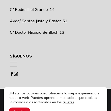
C/ Pedro III el Grande, 14
Avda/ Santos Justo y Pastor, 51
C/ Doctor Nicasio Benlloch 13
SÍGUENOS
Utilizamos cookies para ofrecerte la mejor experiencia en
Desarrollo web
UNANIME CREATIVOS
nuestra web. Puedes aprender más sobre qué cookies
ajustes
utilizamos o desactivarlas en los
.
© 2021 MUEBLES CARRIÓN -
Política de privacidad
|
Condiciones de uso
|
Política de cookies
|
Condiciones de