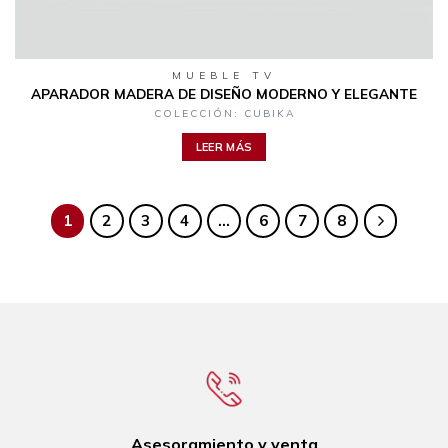
MUEBLE TV
APARADOR MADERA DE DISEÑO MODERNO Y ELEGANTE
COLECCIÓN: CUBIKA
LEER MÁS
1
2
3
4
…
6
7
8
Asesoramiento y venta