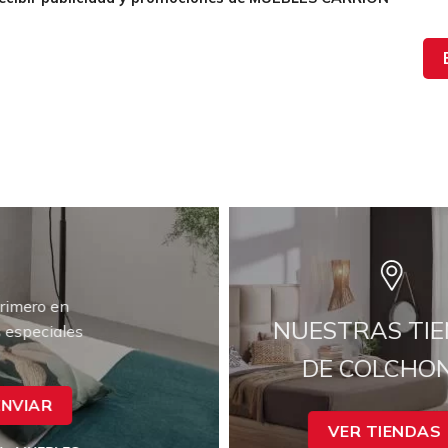
primero en
NUESTRAS TI
s especiales
DE COLCHO
ENVIAR
VER TIENDAS