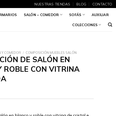
NUESTRAS TIENDAS
BLOG
CONTACTO
RMARIOS
SALÓN – COMEDOR
SOFÁS
AUXILIAR
COLECCIONES
N Y COMEDOR
/
COMPOSICIÓN MUEBLES SALÓN
CIÓN DE SALÓN EN
 ROBLE CON VITRINA
DA
ón en blanco y roble con vitrina de cristal e