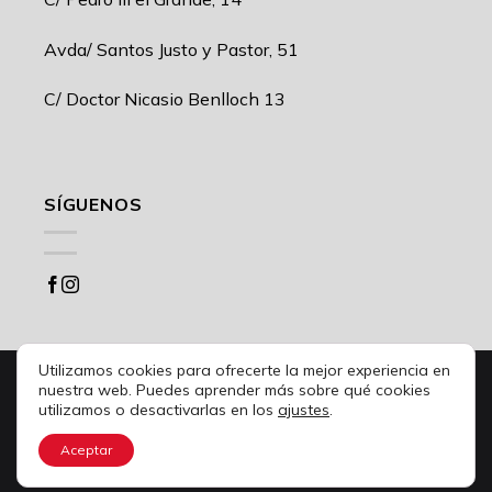
Avda/ Santos Justo y Pastor, 51
C/ Doctor Nicasio Benlloch 13
SÍGUENOS
Utilizamos cookies para ofrecerte la mejor experiencia en
Desarrollo web
UNANIME CREATIVOS
nuestra web. Puedes aprender más sobre qué cookies
ajustes
utilizamos o desactivarlas en los
.
© 2021 MUEBLES CARRIÓN -
Política de privacidad
|
Condiciones de uso
|
Política de cookies
|
Condiciones de
Aceptar
venta